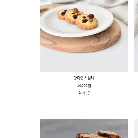
망디앙 샤블레
14,000원
후기 : 7