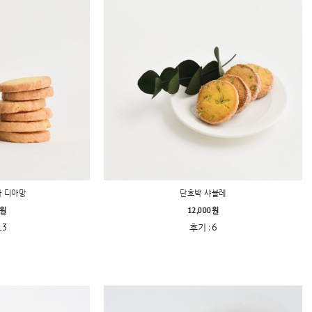
라 디아망
단호박 샤블레
0원
12,000원
13
후기 : 6