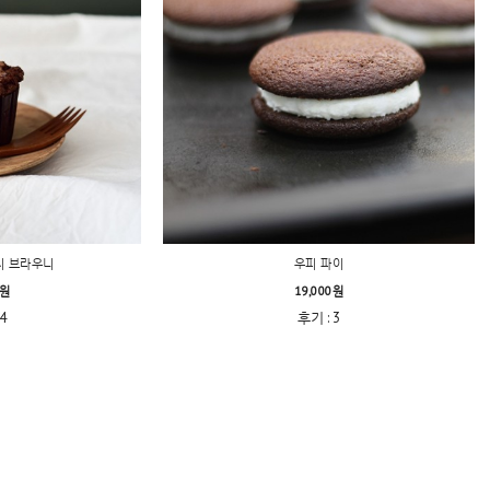
지 브라우니
우피 파이
0원
19,000원
4
후기 : 3