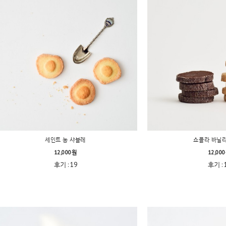
세인트 농 샤블레
쇼콜라 바닐
12,000원
12,00
후기 : 19
후기 : 