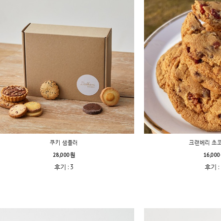
쿠키 샘플러
크랜베리 초
28,000원
16,00
후기 : 3
후기 : 