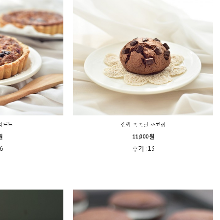
타르트
진짜 촉촉한 초코칩
원
11,000원
6
후기 : 13