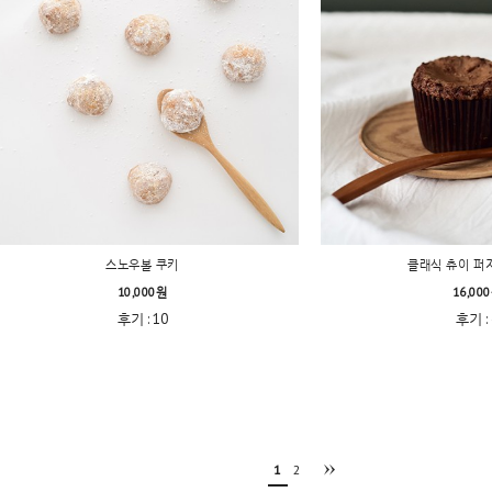
스노우볼 쿠키
클래식 츄이 퍼
10,000원
16,00
후기 : 10
후기 : 
1
2