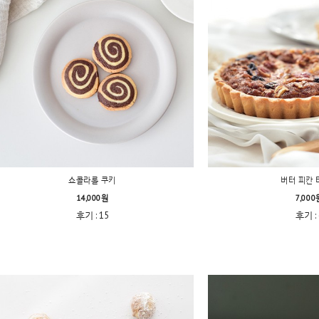
쇼콜라롤 쿠키
버터 피칸 
14,000원
7,000
후기 : 15
후기 : 