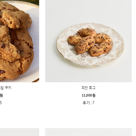
코칩 쿠키
피칸 로그
0원
11,000원
5
후기 : 7