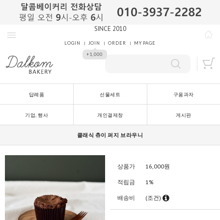
SINCE 2010
LOGIN
JOIN
ORDER
MY PAGE
+1,000
답례품
선물세트
구움과자
기업, 행사
개인결제창
게시판
클래식 츄이 퍼지 브라우니
상품가
16,000
원
적립금
1%
배송비
(조건)