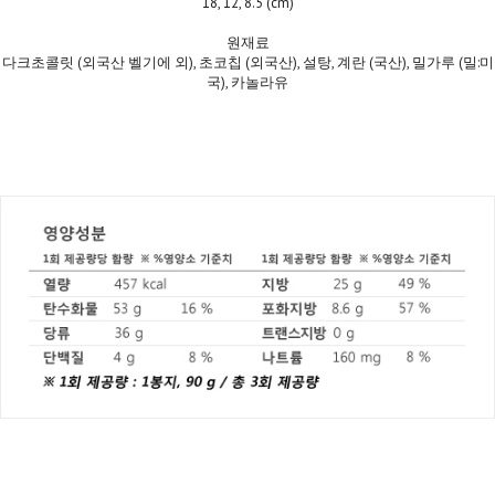
18, 12, 8.5 (cm)
원재료
다크초콜릿 (외국산 벨기에 외), 초코칩 (외국산), 설탕, 계란 (국산), 밀가루 (밀:미
국), 카놀라유