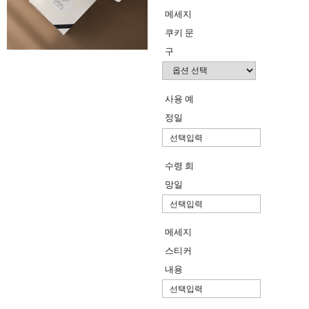
메세지
쿠키 문
구
사용 예
정일
수령 희
망일
메세지
스티커
내용