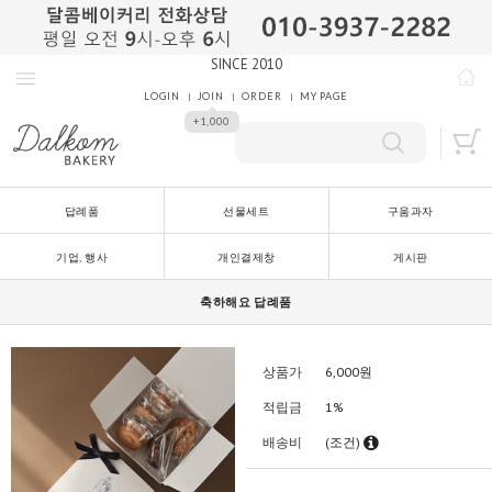
SINCE 2010
LOGIN
JOIN
ORDER
MY PAGE
+1,000
답례품
선물세트
구움과자
기업, 행사
개인결제창
게시판
축하해요 답례품
상품가
6,000
원
적립금
1%
배송비
(조건)