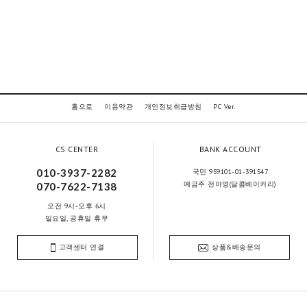
홈으로
이용약관
개인정보취급방침
PC Ver.
CS CENTER
BANK ACCOUNT
010-3937-2282
국민 959101-01-391547
예금주 전아영(달콤베이커리)
070-7622-7138
오전 9시-오후 6시
일요일, 공휴일 휴무
고객센터 연결
상품&배송문의