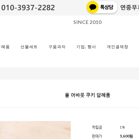
SINCE 2010
답례품
선물세트
구움과자
기업, 행사
개인결제창
올 어바웃 쿠키 답례품
적립금
1%
판매가
3,600원