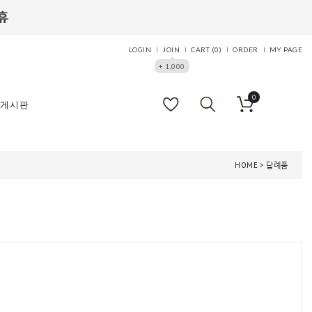
LOGIN
JOIN
CART (
0
)
ORDER
MY PAGE
+ 1,000
0
게시판
HOME
>
답례품