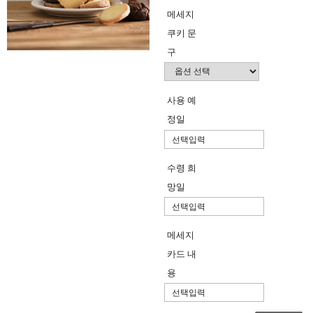
메세지
쿠키 문
구
사용 예
정일
수령 희
망일
메세지
카드 내
용