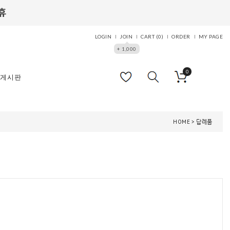
LOGIN
JOIN
CART (
0
)
ORDER
MY PAGE
+ 1,000
0
게시판
HOME
>
답례품