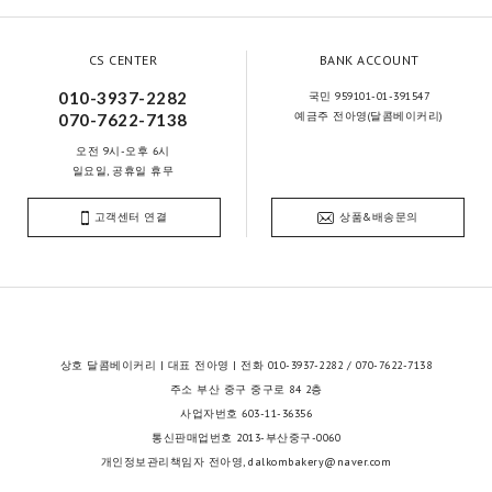
CS CENTER
BANK ACCOUNT
010-3937-2282
국민 959101-01-391547
예금주 전아영(달콤베이커리)
070-7622-7138
오전 9시-오후 6시
일요일, 공휴일 휴무
고객센터 연결
상품&배송문의
상호 달콤베이커리 | 대표 전아영 | 전화 010-3937-2282 / 070-7622-7138
주소 부산 중구 중구로 84 2층
사업자번호 603-11-36356
통신판매업번호 2013-부산중구-0060
개인정보관리책임자 전아영, dalkombakery@naver.com