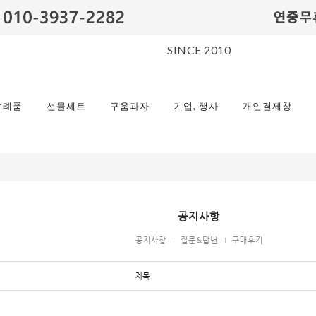
SINCE 2010
답례품
선물세트
구움과자
기업, 행사
개인결제창
공지사항
공지사항
질문&답변
구매후기
제목