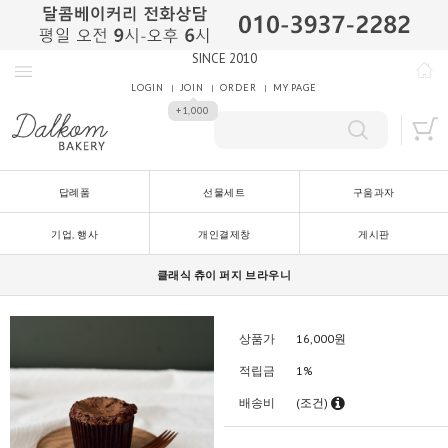
SINCE 2010
LOGIN
JOIN
ORDER
MY PAGE
+1,000
답례품
선물세트
구움과자
기업, 행사
개인결제창
게시판
클래식 츄이 퍼지 브라우니
상품가
16,000
원
적립금
1%
배송비
(조건)