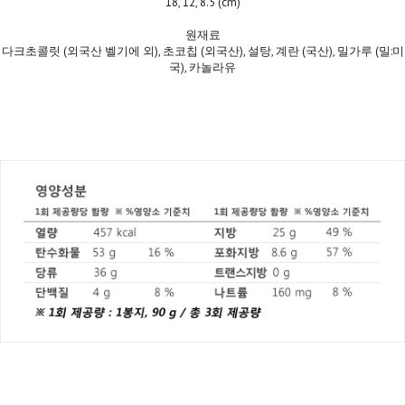
18, 12, 8.5 (cm)
원재료
다크초콜릿 (외국산 벨기에 외), 초코칩 (외국산), 설탕, 계란 (국산), 밀가루 (밀:미
국), 카놀라유