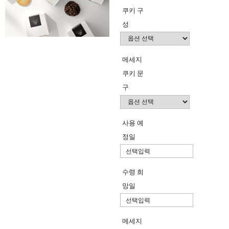
쿠키 구
성
메세지
쿠키 문
구
사용 예
정일
수령 희
망일
메세지