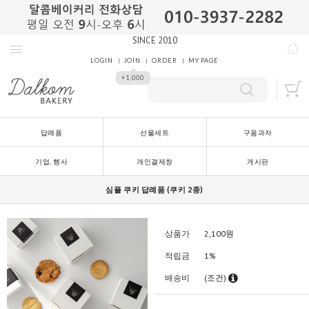
SINCE 2010
LOGIN
JOIN
ORDER
MY PAGE
+1,000
답례품
선물세트
구움과자
기업, 행사
개인결제창
게시판
심플 쿠키 답례품 (쿠키 2종)
상품가
2,100
원
적립금
1%
배송비
(조건)