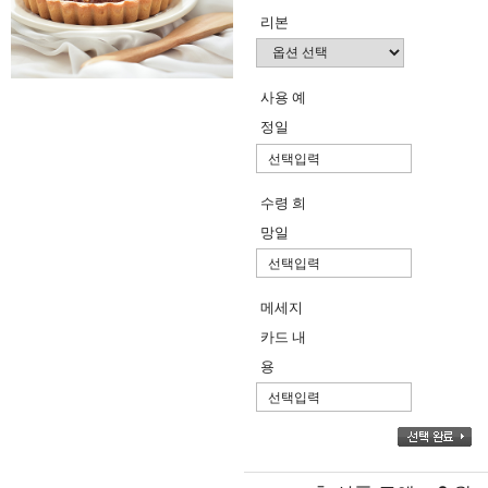
리본
사용 예
정일
수령 희
망일
메세지
카드 내
용