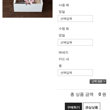
사용 예
정일
수령 희
망일
메세지
카드 내
용
0
총 상품 금액
원
구매하기
관심상품