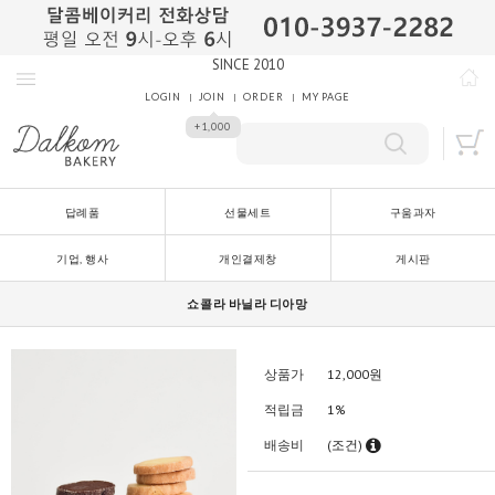
SINCE 2010
LOGIN
JOIN
ORDER
MY PAGE
+1,000
답례품
선물세트
구움과자
기업, 행사
개인결제창
게시판
쇼콜라 바닐라 디아망
상품가
12,000
원
적립금
1%
배송비
(조건)